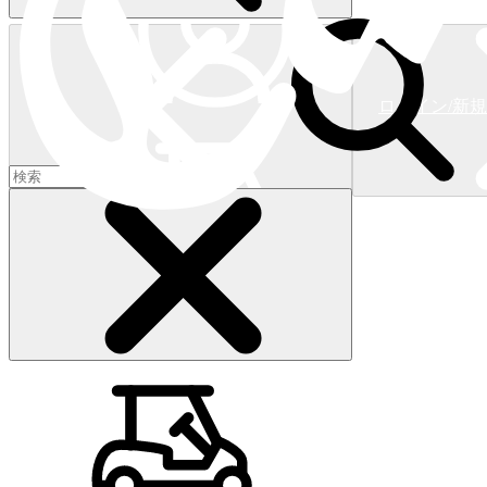
ログイン/新
ショッピングカート
(
0
)