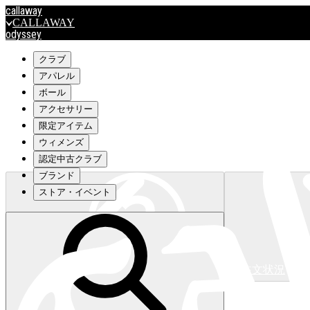
callaway
CALLAWAY
odyssey
ODYSSEY
travismathew
クラブ
アパレル
ボール
outlet
アクセサリー
OUTLET
限定アイテム
ウィメンズ
キャロウェイアパレルはこちら>>>
認定中古クラブ
ブランド
ストア・イベント
注文状況
キャロウェイアパレルはこちら>>>