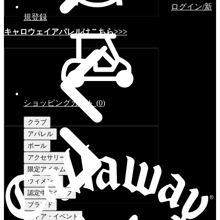
ログイン/新
規登録
キャロウェイアパレルはこちら>>>
ショッピングカート
(
0
)
クラブ
アパレル
ボール
アクセサリー
限定アイテム
ウィメンズ
認定中古クラブ
ブランド
ストア・イベント