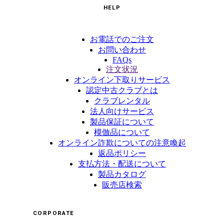
HELP
お電話でのご注文
お問い合わせ
FAQs
注文状況
オンライン下取りサービス
認定中古クラブとは
クラブレンタル
法人向けサービス
製品保証について
模倣品について
オンライン詐欺についての注意喚起
返品ポリシー
支払方法・配送について
製品カタログ
販売店検索
CORPORATE