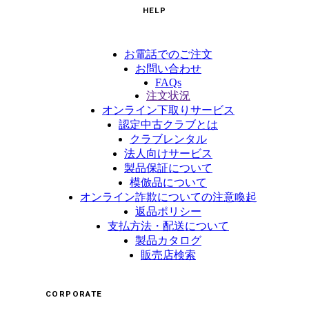
HELP
お電話でのご注文
お問い合わせ
FAQs
注文状況
オンライン下取りサービス
認定中古クラブとは
クラブレンタル
法人向けサービス
製品保証について
模倣品について
オンライン詐欺についての注意喚起
返品ポリシー
支払方法・配送について
製品カタログ
販売店検索
CORPORATE