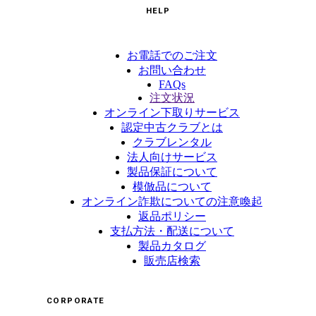
HELP
お電話でのご注文
お問い合わせ
FAQs
注文状況
オンライン下取りサービス
認定中古クラブとは
クラブレンタル
法人向けサービス
製品保証について
模倣品について
オンライン詐欺についての注意喚起
返品ポリシー
支払方法・配送について
製品カタログ
販売店検索
CORPORATE