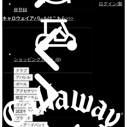
ログイン/新
規登録
キャロウェイアパレルはこちら>>>
ショッピングカート
(
0
)
クラブ
アパレル
ボール
アクセサリー
限定アイテム
ウィメンズ
認定中古クラブ
ブランド
ストア・イベント