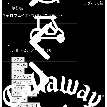
ログイン/新
規登録
キャロウェイアパレルはこちら>>>
ショッピングカート
(
0
)
クラブ
アパレル
ボール
アクセサリー
限定アイテム
ウィメンズ
認定中古クラブ
ブランド
ストア・イベント