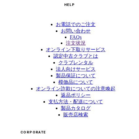
HELP
お電話でのご注文
お問い合わせ
FAQs
注文状況
オンライン下取りサービス
認定中古クラブとは
クラブレンタル
法人向けサービス
製品保証について
模倣品について
オンライン詐欺についての注意喚起
返品ポリシー
支払方法・配送について
製品カタログ
販売店検索
CORPORATE