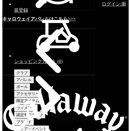
ログイン/新
規登録
キャロウェイアパレルはこちら>>>
ショッピングカート
(
0
)
クラブ
アパレル
ボール
アクセサリー
限定アイテム
ウィメンズ
認定中古クラブ
ブランド
ストア・イベント