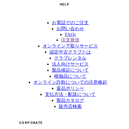
HELP
お電話でのご注文
お問い合わせ
FAQs
注文状況
オンライン下取りサービス
認定中古クラブとは
クラブレンタル
法人向けサービス
製品保証について
模倣品について
オンライン詐欺についての注意喚起
返品ポリシー
支払方法・配送について
製品カタログ
販売店検索
CORPORATE