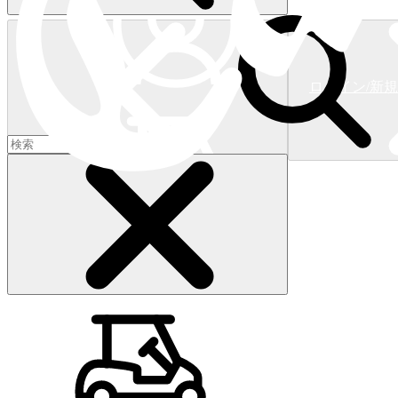
ログイン/新
ショッピングカート
(
0
)