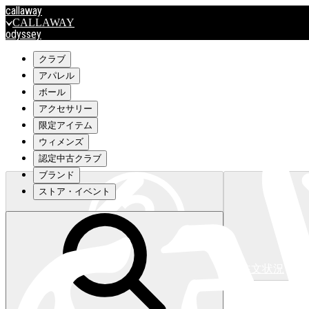
callaway
CALLAWAY
odyssey
ODYSSEY
travismathew
クラブ
アパレル
ボール
outlet
アクセサリー
OUTLET
限定アイテム
ウィメンズ
キャロウェイアパレルはこちら>>>
認定中古クラブ
ブランド
ストア・イベント
注文状況
キャロウェイアパレルはこちら>>>