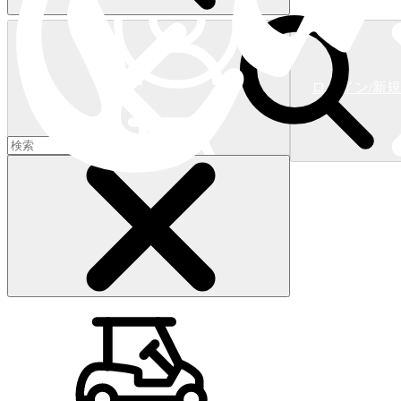
ログイン/新
ショッピングカート
(
0
)