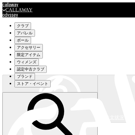
callaway
CALLAWAY
odyssey
ODYSSEY
travismathew
クラブ
アパレル
ボール
outlet
アクセサリー
OUTLET
限定アイテム
ウィメンズ
キャロウェイアパレルはこちら>>>
認定中古クラブ
ブランド
ストア・イベント
注文状況
キャロウェイアパレルはこちら>>>