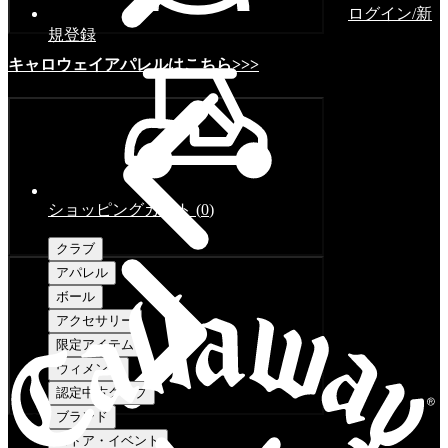
ログイン/新
規登録
キャロウェイアパレルはこちら>>>
ショッピングカート
(
0
)
クラブ
アパレル
ボール
アクセサリー
限定アイテム
ウィメンズ
認定中古クラブ
ブランド
ストア・イベント