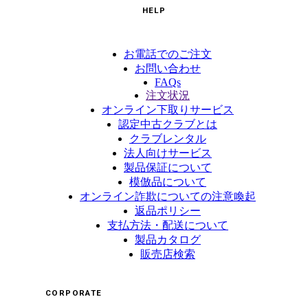
HELP
お電話でのご注文
お問い合わせ
FAQs
注文状況
オンライン下取りサービス
認定中古クラブとは
クラブレンタル
法人向けサービス
製品保証について
模倣品について
オンライン詐欺についての注意喚起
返品ポリシー
支払方法・配送について
製品カタログ
販売店検索
CORPORATE