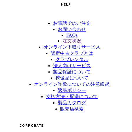
HELP
お電話でのご注文
お問い合わせ
FAQs
注文状況
オンライン下取りサービス
認定中古クラブとは
クラブレンタル
法人向けサービス
製品保証について
模倣品について
オンライン詐欺についての注意喚起
返品ポリシー
支払方法・配送について
製品カタログ
販売店検索
CORPORATE