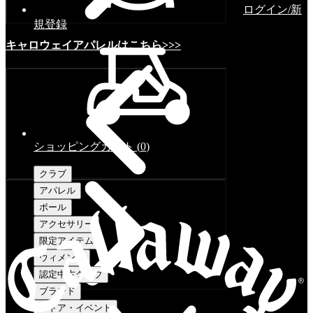
ログイン/新
規登録
キャロウェイアパレルはこちら>>>
ショッピングカート
(
0
)
クラブ
アパレル
ボール
アクセサリー
限定アイテム
ウィメンズ
認定中古クラブ
ブランド
ストア・イベント