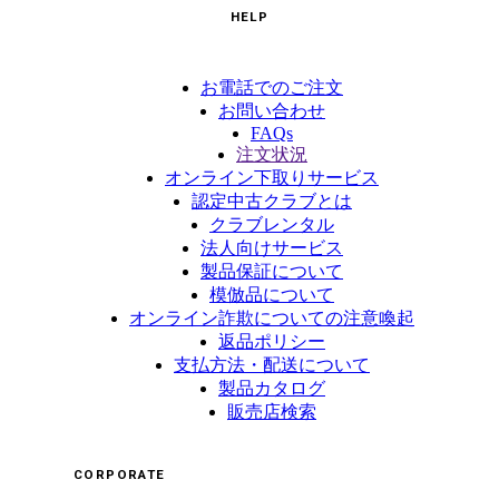
HELP
お電話でのご注文
お問い合わせ
FAQs
注文状況
オンライン下取りサービス
認定中古クラブとは
クラブレンタル
法人向けサービス
製品保証について
模倣品について
オンライン詐欺についての注意喚起
返品ポリシー
支払方法・配送について
製品カタログ
販売店検索
CORPORATE