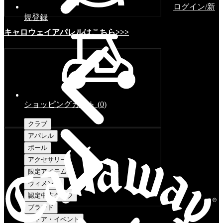
ログイン/新
規登録
キャロウェイアパレルはこちら>>>
ショッピングカート
(
0
)
クラブ
アパレル
ボール
アクセサリー
限定アイテム
ウィメンズ
認定中古クラブ
ブランド
ストア・イベント