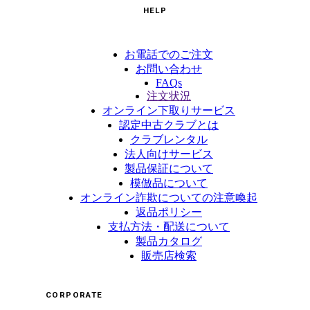
HELP
お電話でのご注文
お問い合わせ
FAQs
注文状況
オンライン下取りサービス
認定中古クラブとは
クラブレンタル
法人向けサービス
製品保証について
模倣品について
オンライン詐欺についての注意喚起
返品ポリシー
支払方法・配送について
製品カタログ
販売店検索
CORPORATE