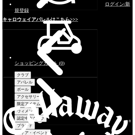
ログイン/新
規登録
キャロウェイアパレルはこちら>>>
ショッピングカート
(
0
)
クラブ
アパレル
ボール
アクセサリー
限定アイテム
ウィメンズ
認定中古クラブ
ブランド
ストア・イベント