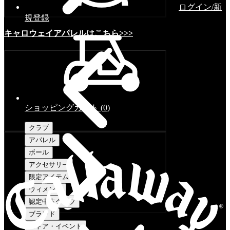
ログイン/新
規登録
キャロウェイアパレルはこちら>>>
ショッピングカート
(
0
)
クラブ
アパレル
ボール
アクセサリー
限定アイテム
ウィメンズ
認定中古クラブ
ブランド
ストア・イベント