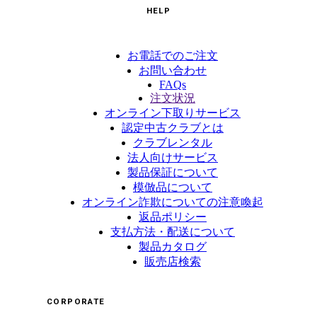
HELP
お電話でのご注文
お問い合わせ
FAQs
注文状況
オンライン下取りサービス
認定中古クラブとは
クラブレンタル
法人向けサービス
製品保証について
模倣品について
オンライン詐欺についての注意喚起
返品ポリシー
支払方法・配送について
製品カタログ
販売店検索
CORPORATE