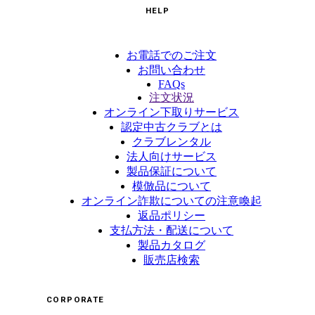
HELP
お電話でのご注文
お問い合わせ
FAQs
注文状況
オンライン下取りサービス
認定中古クラブとは
クラブレンタル
法人向けサービス
製品保証について
模倣品について
オンライン詐欺についての注意喚起
返品ポリシー
支払方法・配送について
製品カタログ
販売店検索
CORPORATE