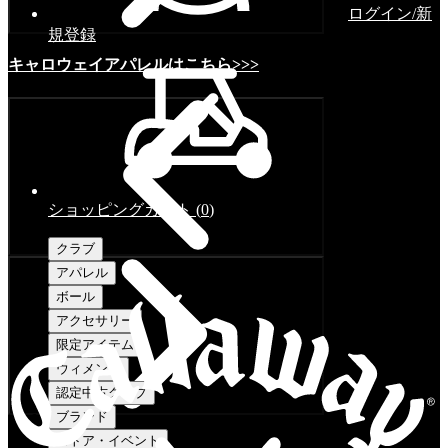
ログイン/新
規登録
キャロウェイアパレルはこちら>>>
ショッピングカート
(
0
)
クラブ
アパレル
ボール
アクセサリー
限定アイテム
ウィメンズ
認定中古クラブ
ブランド
ストア・イベント