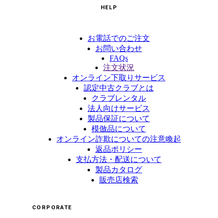
HELP
お電話でのご注文
お問い合わせ
FAQs
注文状況
オンライン下取りサービス
認定中古クラブとは
クラブレンタル
法人向けサービス
製品保証について
模倣品について
オンライン詐欺についての注意喚起
返品ポリシー
支払方法・配送について
製品カタログ
販売店検索
CORPORATE