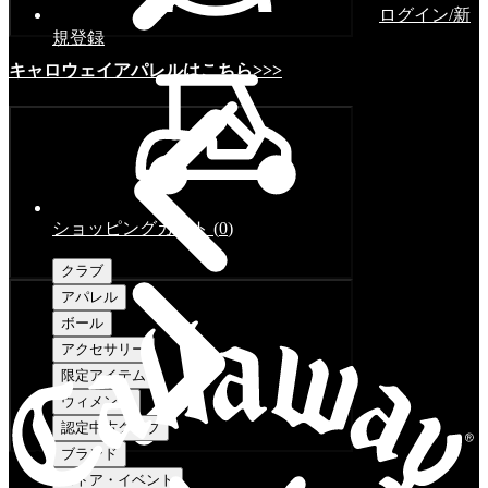
ログイン/新
規登録
キャロウェイアパレルはこちら>>>
ショッピングカート
(
0
)
クラブ
アパレル
ボール
アクセサリー
限定アイテム
ウィメンズ
認定中古クラブ
ブランド
ストア・イベント