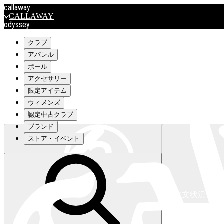
callaway
CALLAWAY
odyssey
ODYSSEY
travismathew
クラブ
アパレル
ボール
outlet
アクセサリー
OUTLET
限定アイテム
ウィメンズ
キャロウェイアパレルはこちら>>>
認定中古クラブ
ブランド
ストア・イベント
注文状況
キャロウェイアパレルはこちら>>>