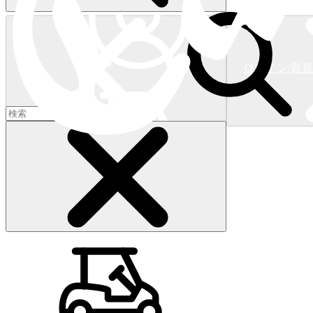
ログイン/新
ショッピングカート
(
0
)