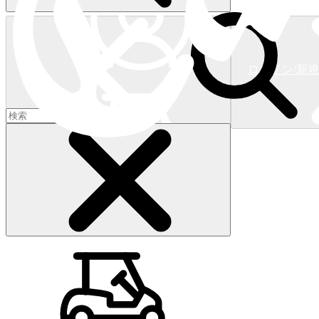
ログイン/新
ショッピングカート
(
0
)