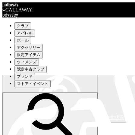
callaway
CALLAWAY
odyssey
ODYSSEY
travismathew
クラブ
アパレル
ボール
outlet
アクセサリー
OUTLET
限定アイテム
ウィメンズ
キャロウェイアパレルはこちら>>>
認定中古クラブ
ブランド
ストア・イベント
注文状況
キャロウェイアパレルはこちら>>>