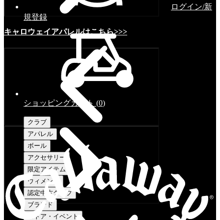
ログイン/新
規登録
キャロウェイアパレルはこちら>>>
ショッピングカート
(
0
)
クラブ
アパレル
ボール
アクセサリー
限定アイテム
ウィメンズ
認定中古クラブ
ブランド
ストア・イベント