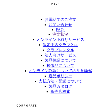
HELP
お電話でのご注文
お問い合わせ
FAQs
注文状況
オンライン下取りサービス
認定中古クラブとは
クラブレンタル
法人向けサービス
製品保証について
模倣品について
オンライン詐欺についての注意喚起
返品ポリシー
支払方法・配送について
製品カタログ
販売店検索
CORPORATE