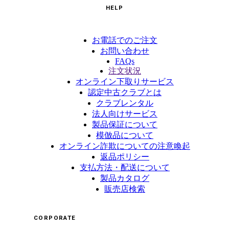
HELP
お電話でのご注文
お問い合わせ
FAQs
注文状況
オンライン下取りサービス
認定中古クラブとは
クラブレンタル
法人向けサービス
製品保証について
模倣品について
オンライン詐欺についての注意喚起
返品ポリシー
支払方法・配送について
製品カタログ
販売店検索
CORPORATE