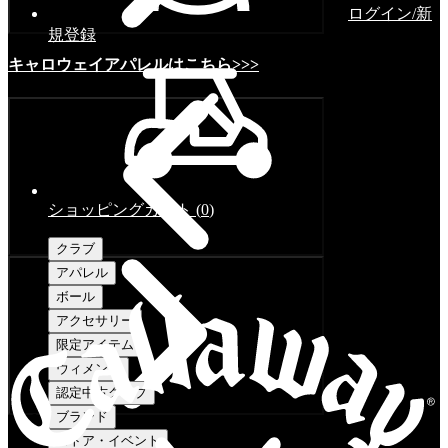
ログイン/新
規登録
キャロウェイアパレルはこちら>>>
ショッピングカート
(
0
)
クラブ
アパレル
ボール
アクセサリー
限定アイテム
ウィメンズ
認定中古クラブ
ブランド
ストア・イベント