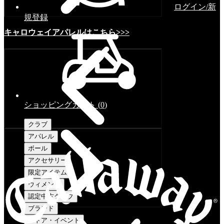
ログイン/新
規登録
キャロウェイアパレルはこちら>>>
ショッピングカート
(
0
)
クラブ
アパレル
ボール
アクセサリー
限定アイテム
ウィメンズ
認定中古クラブ
ブランド
ストア・イベント