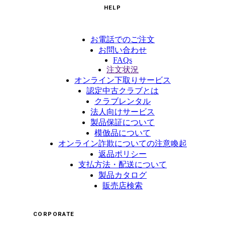
HELP
お電話でのご注文
お問い合わせ
FAQs
注文状況
オンライン下取りサービス
認定中古クラブとは
クラブレンタル
法人向けサービス
製品保証について
模倣品について
オンライン詐欺についての注意喚起
返品ポリシー
支払方法・配送について
製品カタログ
販売店検索
CORPORATE