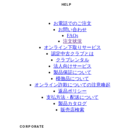
HELP
お電話でのご注文
お問い合わせ
FAQs
注文状況
オンライン下取りサービス
認定中古クラブとは
クラブレンタル
法人向けサービス
製品保証について
模倣品について
オンライン詐欺についての注意喚起
返品ポリシー
支払方法・配送について
製品カタログ
販売店検索
CORPORATE