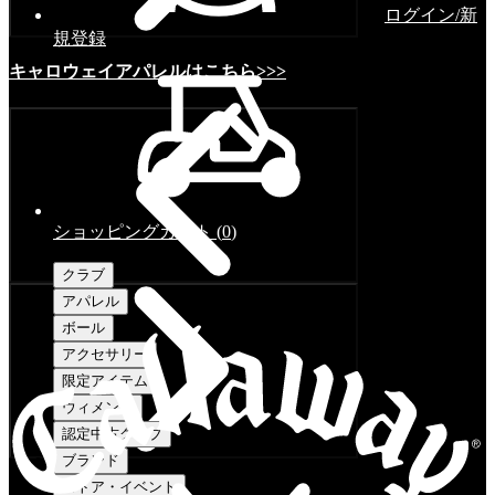
ログイン/新
規登録
キャロウェイアパレルはこちら>>>
ショッピングカート
(
0
)
クラブ
アパレル
ボール
アクセサリー
限定アイテム
ウィメンズ
認定中古クラブ
ブランド
ストア・イベント