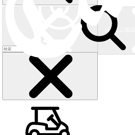
ログイン/新
ショッピングカート
(
0
)