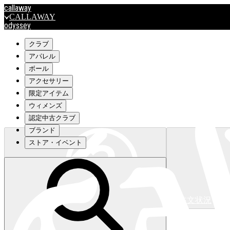
callaway
CALLAWAY
odyssey
ODYSSEY
travismathew
クラブ
アパレル
ボール
outlet
アクセサリー
OUTLET
限定アイテム
ウィメンズ
キャロウェイアパレルはこちら>>>
認定中古クラブ
ブランド
ストア・イベント
注文状況
キャロウェイアパレルはこちら>>>