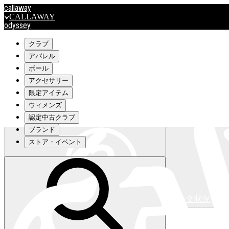
callaway
CALLAWAY
odyssey
ODYSSEY
travismathew
クラブ
アパレル
ボール
outlet
アクセサリー
OUTLET
限定アイテム
ウィメンズ
キャロウェイアパレルはこちら>>>
認定中古クラブ
ブランド
ストア・イベント
注文状況
キャロウェイアパレルはこちら>>>