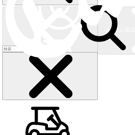
ログイン/新
ショッピングカート
(
0
)