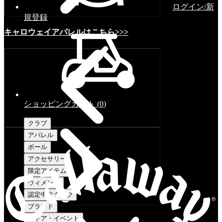
ログイン/新
規登録
キャロウェイアパレルはこちら>>>
ショッピングカート
(
0
)
クラブ
アパレル
ボール
アクセサリー
限定アイテム
ウィメンズ
認定中古クラブ
ブランド
ストア・イベント