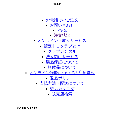
HELP
お電話でのご注文
お問い合わせ
FAQs
注文状況
オンライン下取りサービス
認定中古クラブとは
クラブレンタル
法人向けサービス
製品保証について
模倣品について
オンライン詐欺についての注意喚起
返品ポリシー
支払方法・配送について
製品カタログ
販売店検索
CORPORATE