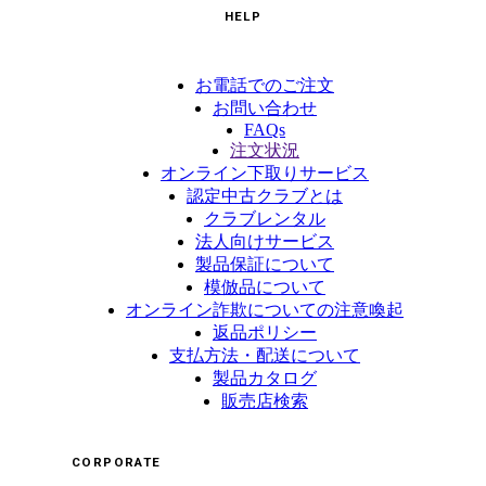
HELP
お電話でのご注文
お問い合わせ
FAQs
注文状況
オンライン下取りサービス
認定中古クラブとは
クラブレンタル
法人向けサービス
製品保証について
模倣品について
オンライン詐欺についての注意喚起
返品ポリシー
支払方法・配送について
製品カタログ
販売店検索
CORPORATE