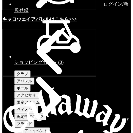
ログイン/新
規登録
キャロウェイアパレルはこちら>>>
ショッピングカート
(
0
)
クラブ
アパレル
ボール
アクセサリー
限定アイテム
ウィメンズ
認定中古クラブ
ブランド
ストア・イベント