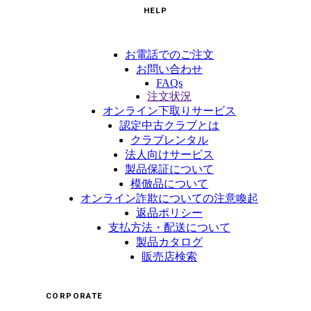
HELP
お電話でのご注文
お問い合わせ
FAQs
注文状況
オンライン下取りサービス
認定中古クラブとは
クラブレンタル
法人向けサービス
製品保証について
模倣品について
オンライン詐欺についての注意喚起
返品ポリシー
支払方法・配送について
製品カタログ
販売店検索
CORPORATE