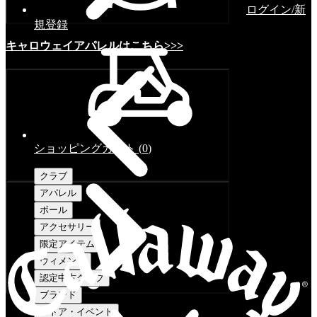
ログイン/新
規登録
キャロウェイアパレルはこちら>>>
ショッピングカート
(
0
)
クラブ
アパレル
ボール
アクセサリー
限定アイテム
ウィメンズ
認定中古クラブ
ブランド
ストア・イベント