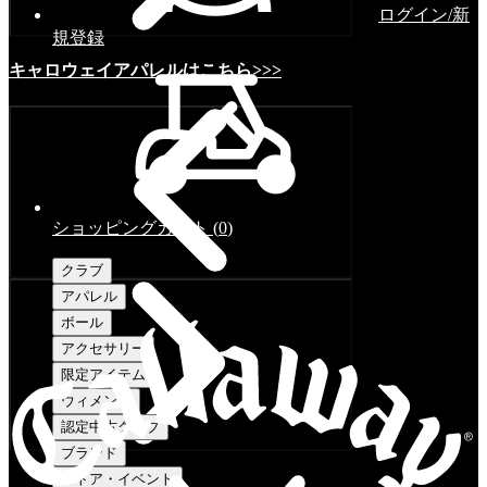
ログイン/新
規登録
キャロウェイアパレルはこちら>>>
ショッピングカート
(
0
)
クラブ
アパレル
ボール
アクセサリー
限定アイテム
ウィメンズ
認定中古クラブ
ブランド
ストア・イベント