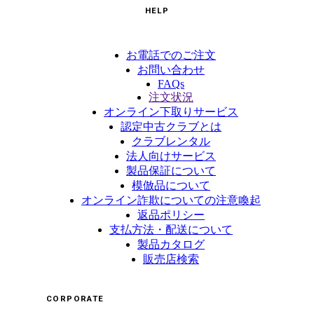
HELP
お電話でのご注文
お問い合わせ
FAQs
注文状況
オンライン下取りサービス
認定中古クラブとは
クラブレンタル
法人向けサービス
製品保証について
模倣品について
オンライン詐欺についての注意喚起
返品ポリシー
支払方法・配送について
製品カタログ
販売店検索
CORPORATE