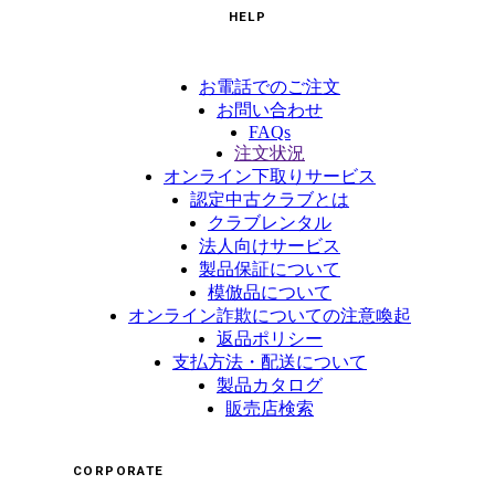
HELP
お電話でのご注文
お問い合わせ
FAQs
注文状況
オンライン下取りサービス
認定中古クラブとは
クラブレンタル
法人向けサービス
製品保証について
模倣品について
オンライン詐欺についての注意喚起
返品ポリシー
支払方法・配送について
製品カタログ
販売店検索
CORPORATE