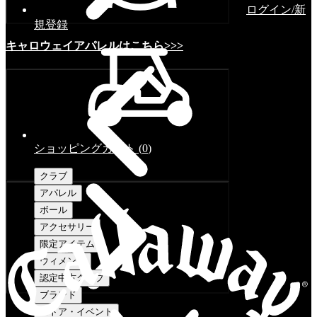
ログイン/新
規登録
キャロウェイアパレルはこちら>>>
ショッピングカート
(
0
)
クラブ
アパレル
ボール
アクセサリー
限定アイテム
ウィメンズ
認定中古クラブ
ブランド
ストア・イベント