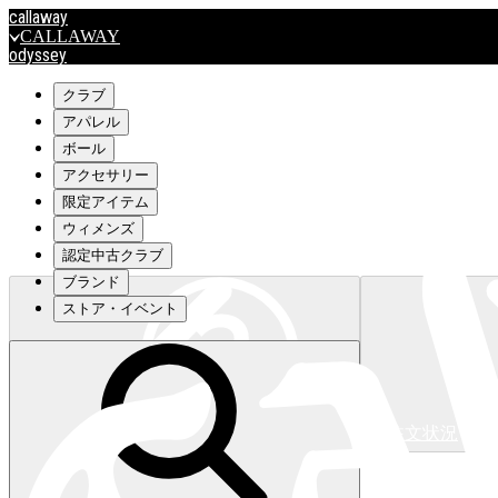
callaway
CALLAWAY
odyssey
ODYSSEY
travismathew
クラブ
アパレル
ボール
outlet
アクセサリー
OUTLET
限定アイテム
ウィメンズ
キャロウェイアパレルはこちら>>>
認定中古クラブ
ブランド
ストア・イベント
注文状況
キャロウェイアパレルはこちら>>>