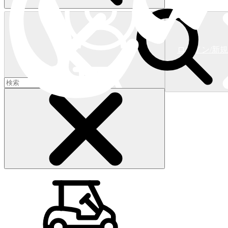
ログイン/新
ショッピングカート
(
0
)