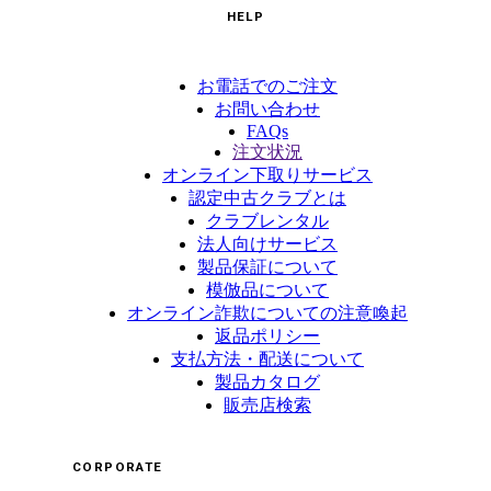
HELP
お電話でのご注文
お問い合わせ
FAQs
注文状況
オンライン下取りサービス
認定中古クラブとは
クラブレンタル
法人向けサービス
製品保証について
模倣品について
オンライン詐欺についての注意喚起
返品ポリシー
支払方法・配送について
製品カタログ
販売店検索
CORPORATE