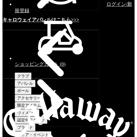
ログイン/新
規登録
キャロウェイアパレルはこちら>>>
ショッピングカート
(
0
)
クラブ
アパレル
ボール
アクセサリー
限定アイテム
ウィメンズ
認定中古クラブ
ブランド
ストア・イベント