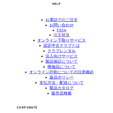
HELP
お電話でのご注文
お問い合わせ
FAQs
注文状況
オンライン下取りサービス
認定中古クラブとは
クラブレンタル
法人向けサービス
製品保証について
模倣品について
オンライン詐欺についての注意喚起
返品ポリシー
支払方法・配送について
製品カタログ
販売店検索
CORPORATE