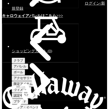
ログイン/新
規登録
キャロウェイアパレルはこちら>>>
ショッピングカート
(
0
)
クラブ
アパレル
ボール
アクセサリー
限定アイテム
ウィメンズ
認定中古クラブ
ブランド
ストア・イベント