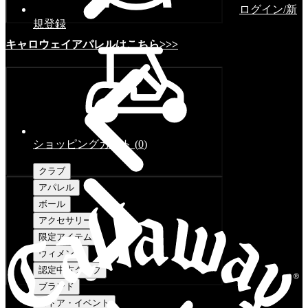
ログイン/新
規登録
キャロウェイアパレルはこちら>>>
ショッピングカート
(
0
)
クラブ
アパレル
ボール
アクセサリー
限定アイテム
ウィメンズ
認定中古クラブ
ブランド
ストア・イベント