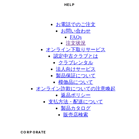
HELP
お電話でのご注文
お問い合わせ
FAQs
注文状況
オンライン下取りサービス
認定中古クラブとは
クラブレンタル
法人向けサービス
製品保証について
模倣品について
オンライン詐欺についての注意喚起
返品ポリシー
支払方法・配送について
製品カタログ
販売店検索
CORPORATE