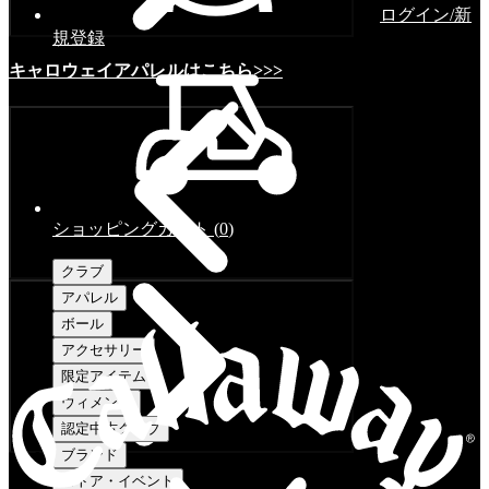
ログイン/新
規登録
キャロウェイアパレルはこちら>>>
ショッピングカート
(
0
)
クラブ
アパレル
ボール
アクセサリー
限定アイテム
ウィメンズ
認定中古クラブ
ブランド
ストア・イベント