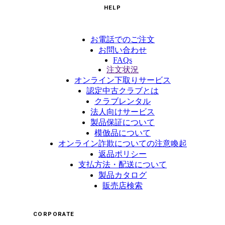
HELP
お電話でのご注文
お問い合わせ
FAQs
注文状況
オンライン下取りサービス
認定中古クラブとは
クラブレンタル
法人向けサービス
製品保証について
模倣品について
オンライン詐欺についての注意喚起
返品ポリシー
支払方法・配送について
製品カタログ
販売店検索
CORPORATE