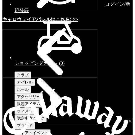
ログイン/新
規登録
キャロウェイアパレルはこちら>>>
ショッピングカート
(
0
)
クラブ
アパレル
ボール
アクセサリー
限定アイテム
ウィメンズ
認定中古クラブ
ブランド
ストア・イベント