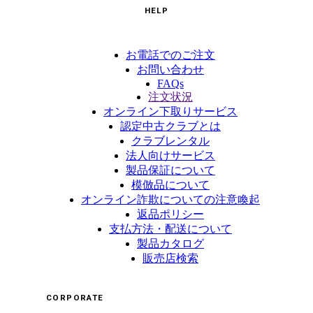
HELP
お電話でのご注文
お問い合わせ
FAQs
注文状況
オンライン下取りサービス
認定中古クラブとは
クラブレンタル
法人向けサービス
製品保証について
模倣品について
オンライン詐欺についての注意喚起
返品ポリシー
支払方法・配送について
製品カタログ
販売店検索
CORPORATE