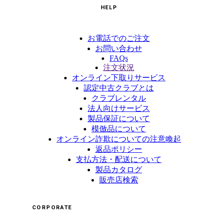
HELP
お電話でのご注文
お問い合わせ
FAQs
注文状況
オンライン下取りサービス
認定中古クラブとは
クラブレンタル
法人向けサービス
製品保証について
模倣品について
オンライン詐欺についての注意喚起
返品ポリシー
支払方法・配送について
製品カタログ
販売店検索
CORPORATE