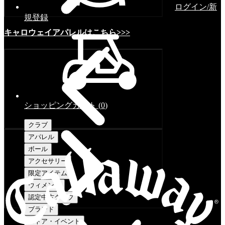
ログイン/新
規登録
キャロウェイアパレルはこちら>>>
ショッピングカート
(
0
)
クラブ
アパレル
ボール
アクセサリー
限定アイテム
ウィメンズ
認定中古クラブ
ブランド
ストア・イベント