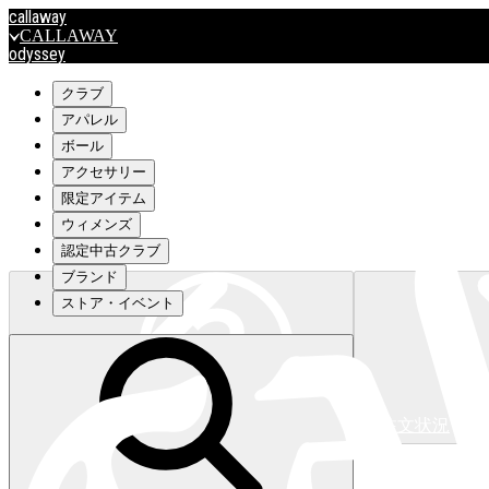
callaway
CALLAWAY
odyssey
ODYSSEY
travismathew
クラブ
アパレル
ボール
outlet
アクセサリー
OUTLET
限定アイテム
ウィメンズ
キャロウェイアパレルはこちら>>>
認定中古クラブ
ブランド
ストア・イベント
注文状況
キャロウェイアパレルはこちら>>>