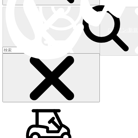
ログイン/新
ショッピングカート
(
0
)