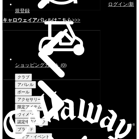
ログイン/新
規登録
キャロウェイアパレルはこちら>>>
ショッピングカート
(
0
)
クラブ
アパレル
ボール
アクセサリー
限定アイテム
ウィメンズ
認定中古クラブ
ブランド
ストア・イベント