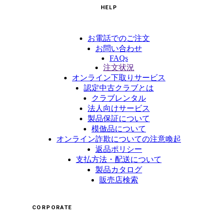
HELP
お電話でのご注文
お問い合わせ
FAQs
注文状況
オンライン下取りサービス
認定中古クラブとは
クラブレンタル
法人向けサービス
製品保証について
模倣品について
オンライン詐欺についての注意喚起
返品ポリシー
支払方法・配送について
製品カタログ
販売店検索
CORPORATE