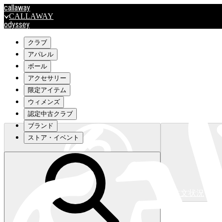
callaway
CALLAWAY
odyssey
ODYSSEY
travismathew
クラブ
アパレル
ボール
outlet
アクセサリー
OUTLET
限定アイテム
ウィメンズ
キャロウェイアパレルはこちら>>>
認定中古クラブ
ブランド
ストア・イベント
注文状況
キャロウェイアパレルはこちら>>>