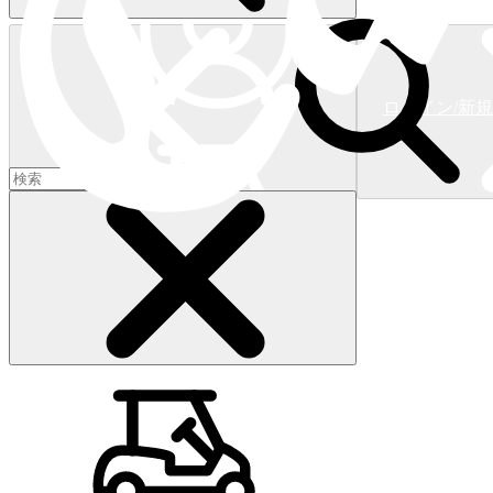
ログイン/新
ショッピングカート
(
0
)