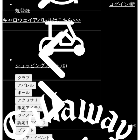
ログイン/新
規登録
キャロウェイアパレルはこちら>>>
ショッピングカート
(
0
)
クラブ
アパレル
ボール
アクセサリー
限定アイテム
ウィメンズ
認定中古クラブ
ブランド
ストア・イベント