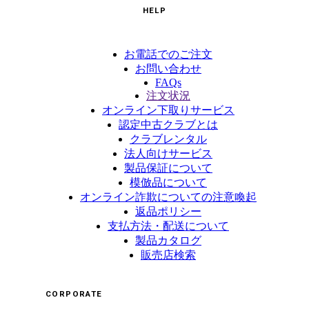
HELP
お電話でのご注文
お問い合わせ
FAQs
注文状況
オンライン下取りサービス
認定中古クラブとは
クラブレンタル
法人向けサービス
製品保証について
模倣品について
オンライン詐欺についての注意喚起
返品ポリシー
支払方法・配送について
製品カタログ
販売店検索
CORPORATE