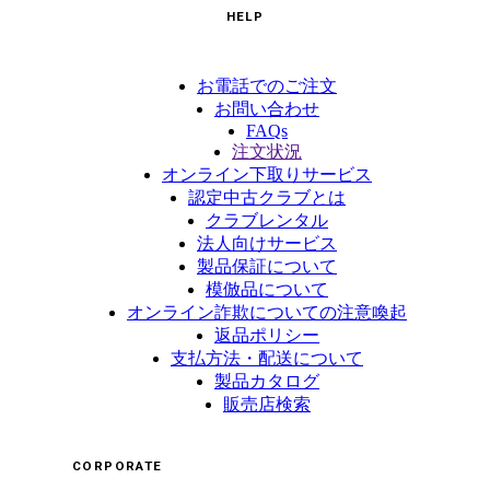
HELP
お電話でのご注文
お問い合わせ
FAQs
注文状況
オンライン下取りサービス
認定中古クラブとは
クラブレンタル
法人向けサービス
製品保証について
模倣品について
オンライン詐欺についての注意喚起
返品ポリシー
支払方法・配送について
製品カタログ
販売店検索
CORPORATE