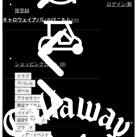
ログイン/新
規登録
キャロウェイアパレルはこちら>>>
ショッピングカート
(
0
)
クラブ
アパレル
ボール
アクセサリー
限定アイテム
ウィメンズ
認定中古クラブ
ブランド
ストア・イベント