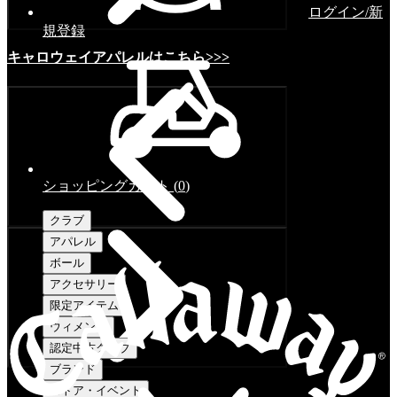
ログイン/新
規登録
キャロウェイアパレルはこちら>>>
ショッピングカート
(
0
)
クラブ
アパレル
ボール
アクセサリー
限定アイテム
ウィメンズ
認定中古クラブ
ブランド
ストア・イベント