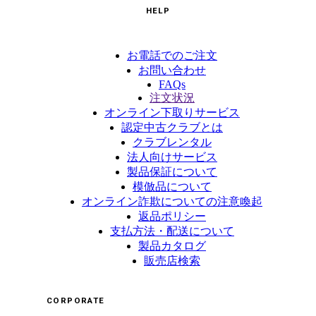
HELP
お電話でのご注文
お問い合わせ
FAQs
注文状況
オンライン下取りサービス
認定中古クラブとは
クラブレンタル
法人向けサービス
製品保証について
模倣品について
オンライン詐欺についての注意喚起
返品ポリシー
支払方法・配送について
製品カタログ
販売店検索
CORPORATE