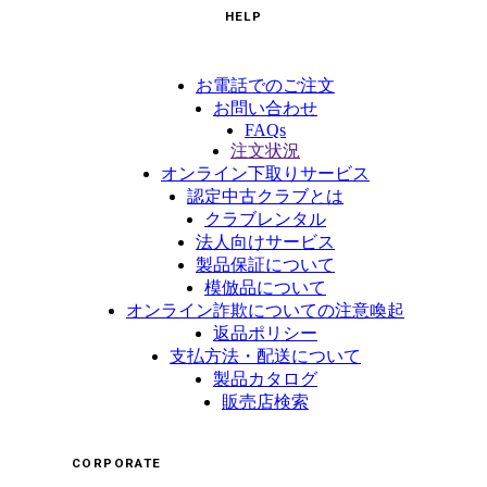
HELP
お電話でのご注文
お問い合わせ
FAQs
注文状況
オンライン下取りサービス
認定中古クラブとは
クラブレンタル
法人向けサービス
製品保証について
模倣品について
オンライン詐欺についての注意喚起
返品ポリシー
支払方法・配送について
製品カタログ
販売店検索
CORPORATE