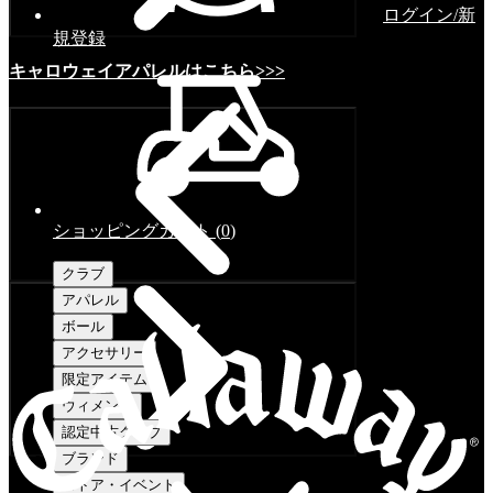
ログイン/新
規登録
キャロウェイアパレルはこちら>>>
ショッピングカート
(
0
)
クラブ
アパレル
ボール
アクセサリー
限定アイテム
ウィメンズ
認定中古クラブ
ブランド
ストア・イベント