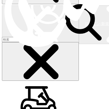
ログイン/新
ショッピングカート
(
0
)