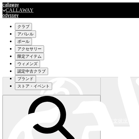
callaway
CALLAWAY
odyssey
ODYSSEY
travismathew
クラブ
アパレル
ボール
outlet
アクセサリー
OUTLET
限定アイテム
ウィメンズ
キャロウェイアパレルはこちら>>>
認定中古クラブ
ブランド
ストア・イベント
注文状況
キャロウェイアパレルはこちら>>>