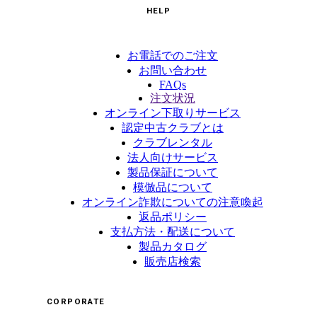
HELP
お電話でのご注文
お問い合わせ
FAQs
注文状況
オンライン下取りサービス
認定中古クラブとは
クラブレンタル
法人向けサービス
製品保証について
模倣品について
オンライン詐欺についての注意喚起
返品ポリシー
支払方法・配送について
製品カタログ
販売店検索
CORPORATE