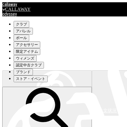
callaway
CALLAWAY
odyssey
ODYSSEY
travismathew
クラブ
アパレル
ボール
outlet
アクセサリー
OUTLET
限定アイテム
ウィメンズ
キャロウェイアパレルはこちら>>>
認定中古クラブ
ブランド
ストア・イベント
注文状況
キャロウェイアパレルはこちら>>>