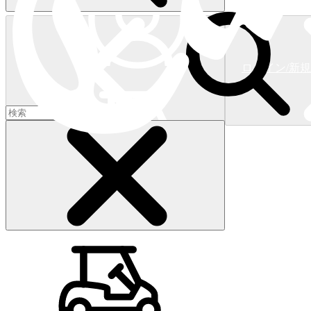
ログイン/新
ショッピングカート
(
0
)