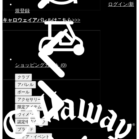
ログイン/新
規登録
キャロウェイアパレルはこちら>>>
ショッピングカート
(
0
)
クラブ
アパレル
ボール
アクセサリー
限定アイテム
ウィメンズ
認定中古クラブ
ブランド
ストア・イベント