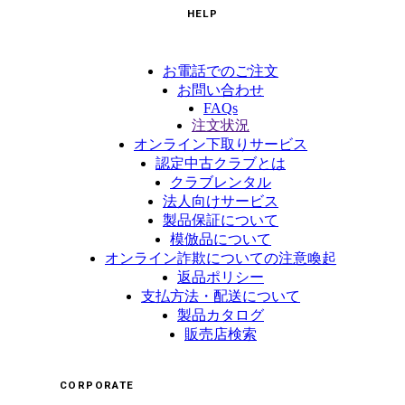
HELP
お電話でのご注文
お問い合わせ
FAQs
注文状況
オンライン下取りサービス
認定中古クラブとは
クラブレンタル
法人向けサービス
製品保証について
模倣品について
オンライン詐欺についての注意喚起
返品ポリシー
支払方法・配送について
製品カタログ
販売店検索
CORPORATE