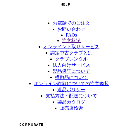
HELP
お電話でのご注文
お問い合わせ
FAQs
注文状況
オンライン下取りサービス
認定中古クラブとは
クラブレンタル
法人向けサービス
製品保証について
模倣品について
オンライン詐欺についての注意喚起
返品ポリシー
支払方法・配送について
製品カタログ
販売店検索
CORPORATE