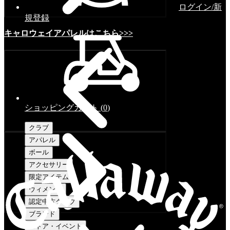
ログイン/新
規登録
キャロウェイアパレルはこちら>>>
ショッピングカート
(
0
)
クラブ
アパレル
ボール
アクセサリー
限定アイテム
ウィメンズ
認定中古クラブ
ブランド
ストア・イベント