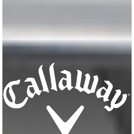
※ポイントUPは会員様限定の特典です。
必ずログインした
状態
でご購入ください。
※条件を満たさずにご購入いただいた場合、後からのキャン
ペーン適用はいたしかねます。内容をよくご確認の上、お手
続きをお願いいたします。
※キャンペーン内容は予告なく変更、または終了する場合が
ございます。あらかじめご了承ください。
対象製品はこちら
QUANTUMシリーズ
X FORGEDシリーズ
送料無料
11,000円以上の購入で送料無料
メンバー登録でさらにお得に
メンバー登録して購入するとポイントGET
クラブ下取り
クラブ購入時に下取りでお得に買い替え