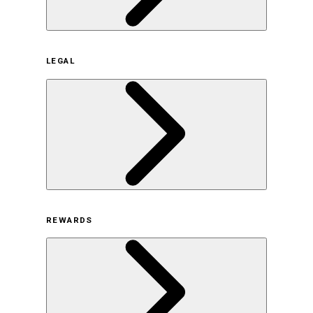
企業概要
LEGAL
サステナビリティの取り組み（日本）
サステナビリティの取り組み（米国/英語）
ヒストリー
採用情報
利用規約
REWARDS
オンラインストア利用規約
プライバシーポリシー
特定商取引法に基づく表示
古物営業法に基づく表示