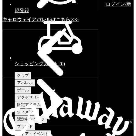
ログイン/新
規登録
キャロウェイアパレルはこちら>>>
ショッピングカート
(
0
)
クラブ
アパレル
ボール
アクセサリー
限定アイテム
ウィメンズ
認定中古クラブ
ブランド
ストア・イベント