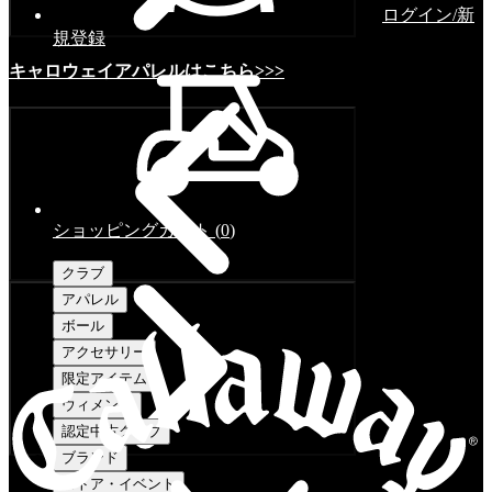
ログイン/新
規登録
キャロウェイアパレルはこちら>>>
ショッピングカート
(
0
)
クラブ
アパレル
ボール
アクセサリー
限定アイテム
ウィメンズ
認定中古クラブ
ブランド
ストア・イベント