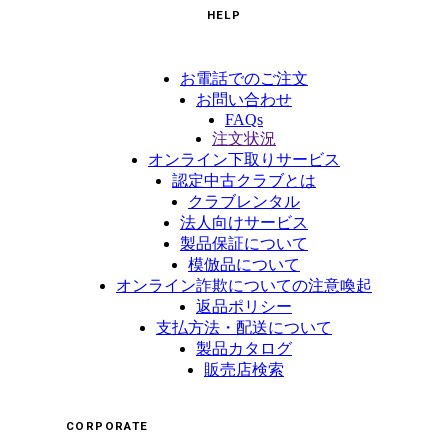
HELP
お電話でのご注文
お問い合わせ
FAQs
注文状況
オンライン下取りサービス
認定中古クラブとは
クラブレンタル
法人向けサービス
製品保証について
模倣品について
オンライン詐欺についての注意喚起
返品ポリシー
支払方法・配送について
製品カタログ
販売店検索
CORPORATE