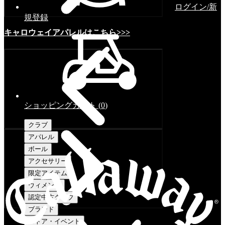
ログイン/新
規登録
キャロウェイアパレルはこちら>>>
ショッピングカート
(
0
)
クラブ
アパレル
ボール
アクセサリー
限定アイテム
ウィメンズ
認定中古クラブ
ブランド
ストア・イベント