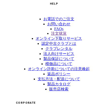
HELP
お電話でのご注文
お問い合わせ
FAQs
注文状況
オンライン下取りサービス
認定中古クラブとは
クラブレンタル
法人向けサービス
製品保証について
模倣品について
オンライン詐欺についての注意喚起
返品ポリシー
支払方法・配送について
製品カタログ
販売店検索
CORPORATE